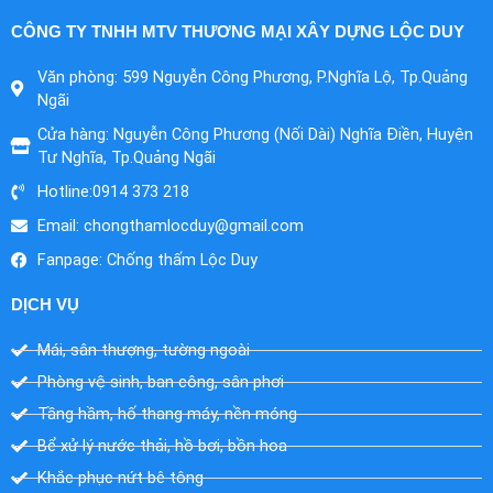
CÔNG TY TNHH MTV THƯƠNG MẠI XÂY DỰNG LỘC DUY
Văn phòng: 599 Nguyễn Công Phương, P.Nghĩa Lộ, Tp.Quảng
Ngãi
Cửa hàng: Nguyễn Công Phương (Nối Dài) Nghĩa Điền, Huyện
Tư Nghĩa, Tp.Quảng Ngãi
Hotline:0914 373 218
Email:
chongthamlocduy@gmail.com
Fanpage: Chống thấm Lộc Duy
DỊCH VỤ
Mái, sân thượng, tường ngoài
Phòng vệ sinh, ban công, sân phơi
Tầng hầm, hố thang máy, nền móng
Bể xử lý nước thải, hồ bơi, bồn hoa
Khắc phục nứt bê tông