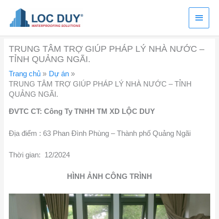
Nhảy
Menu
tới
nội
chính
dung
TRUNG TÂM TRỢ GIÚP PHÁP LÝ NHÀ NƯỚC –
TỈNH QUẢNG NGÃI.
Trang chủ
Dự án
TRUNG TÂM TRỢ GIÚP PHÁP LÝ NHÀ NƯỚC – TỈNH
QUẢNG NGÃI.
ĐVTC CT: Công Ty TNHH TM XD LỘC DUY
Địa điểm : 63 Phan Đình Phùng – Thành phố Quảng Ngãi
Thời gian: 12/2024
HÌNH ẢNH CÔNG TRÌNH